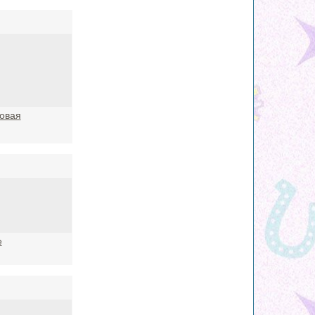
овая
е