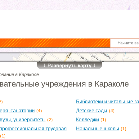
↓
↓
Развернуть карту
ование в Караколе
вательные учреждения в Караколе
2)
Библиотеки и читальные з
еря, санатории
(4)
Детские сады
(4)
 вузы, университеты
(2)
Колледжи
(1)
профессиональная трудовая
Начальные школы
(1)
(1)