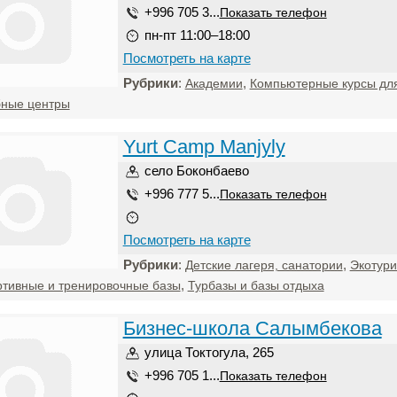
+996 705 3...
Показать телефон
пн-пт 11:00–18:00
Посмотреть на карте
Рубрики
:
,
Академии
Компьютерные курсы дл
бные центры
Yurt Camp Manjyly
село Боконбаево
+996 777 5...
Показать телефон
Посмотреть на карте
Рубрики
:
,
Детские лагеря, санатории
Экотури
,
тивные и тренировочные базы
Турбазы и базы отдыха
Бизнес-школа Салымбекова
улица Токтогула, 265
+996 705 1...
Показать телефон