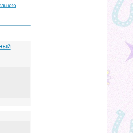
ельного
нный