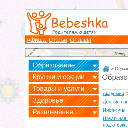
Bebeshka
Родителям о детях
Афиша
Статьи
Отзывы
Образование
»
Образ
Кружки и секции
Образо
Товары и услуги
Академии
(
Здоровье
Детские лаг
Институты,
Развлечения
Начальная 
подготовка