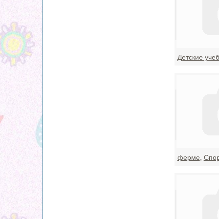
Детские уче
,
ферме
Спор