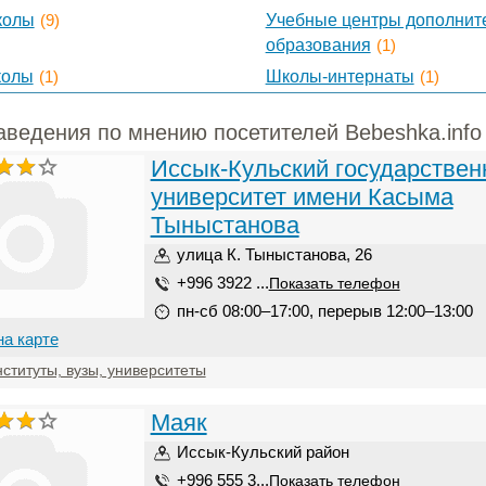
колы
(9)
Учебные центры дополнит
образования
(1)
колы
(1)
Школы-интернаты
(1)
аведения по мнению посетителей Bebeshka.info
Иссык-Кульский государстве
университет имени Касыма
Тыныстанова
улица К. Тыныстанова, 26
+996 3922 ...
Показать телефон
пн-сб 08:00–17:00, перерыв 12:00–13:00
на карте
ституты, вузы, университеты
Маяк
Иссык-Кульский район
+996 555 3...
Показать телефон