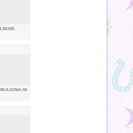
,
я детей
зм и отдых на