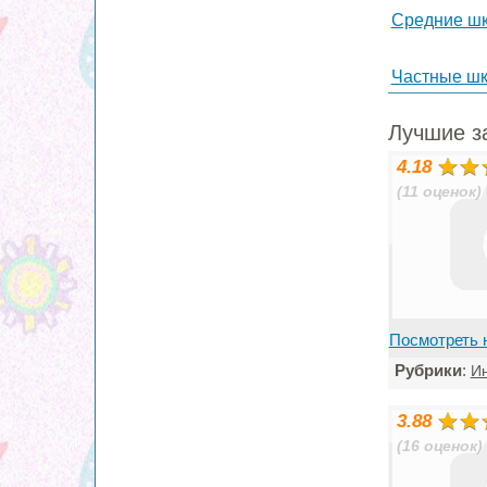
Средние ш
Частные ш
Лучшие з
4.18
(11 оценок)
Посмотреть 
Рубрики
:
Ин
3.88
(16 оценок)