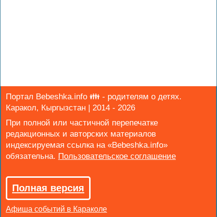
Портал Bebeshka.info 👪 - родителям о детях.
Каракол, Кыргызстан | 2014 - 2026
При полной или частичной перепечатке
редакционных и авторских материалов
индексируемая ссылка на «Bebeshka.info»
обязательна.
Полная версия
Афиша событий в Караколе